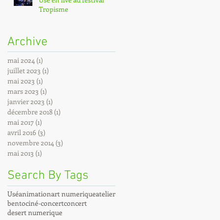
Tropisme
Archive
mai 2024
(1)
1 post
juillet 2023
(1)
1 post
mai 2023
(1)
1 post
mars 2023
(1)
1 post
janvier 2023
(1)
1 post
décembre 2018
(1)
1 post
mai 2017
(1)
1 post
avril 2016
(3)
3 posts
novembre 2014
(3)
3 posts
mai 2013
(1)
1 post
Search By Tags
Usé
animation
art numerique
atelier
bento
ciné-concert
concert
desert numerique