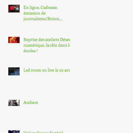
En ligne, Cadraxie,
émission de
journalisme/fiction
réalisée au Bento
Reprise des ateliers Désert
numérique, la tête dans les
étoiles !
Lsd room en live le 22 avril
Ateliers
Usé en live au festival